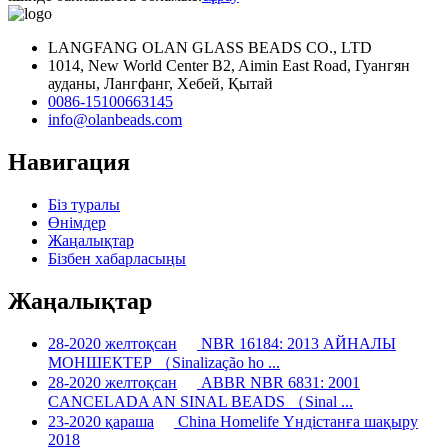
LANGFANG OLAN GLASS BEADS CO., LTD
1014, New World Center B2, Aimin East Road, Гуангян
ауданы, Лангфанг, Хебей, Қытай
0086-15100663145
info@olanbeads.com
Навигация
Біз туралы
Өнімдер
Жаңалықтар
Бізбен хабарласыңы
Жаңалықтар
28-2020 желтоқсан
NBR 16184: 2013 АЙНАЛЫ
МОНШЕКТЕР （Sinalização ho ...
28-2020 желтоқсан
ABBR NBR 6831: 2001
CANCELADA AN SINAL BEADS （Sinal ...
23-2020 қараша
China Homelife Үндістанға шақыру
2018