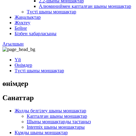
2.2-шыны моншақтар
Алюминиймен қапталған шыны моншақтар
Түсті шыны моншақтар
Жаңалықтар
Жүктеу
Бейне
Бізбен хабарласыңы
Ағылшын
Үй
Өнімдер
Түсті шыны моншақтар
өнімдер
Санаттар
Жолды белгілеу шыны моншақтар
Қапталған шыны моншақтар
Шыны моншақтарды тастаңыз
Intermix шыны моншақтары
Құмды шыны моншақтар