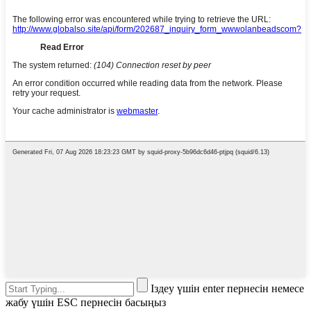
Іздеу үшін enter пернесін немесе
жабу үшін ESC пернесін басыңыз