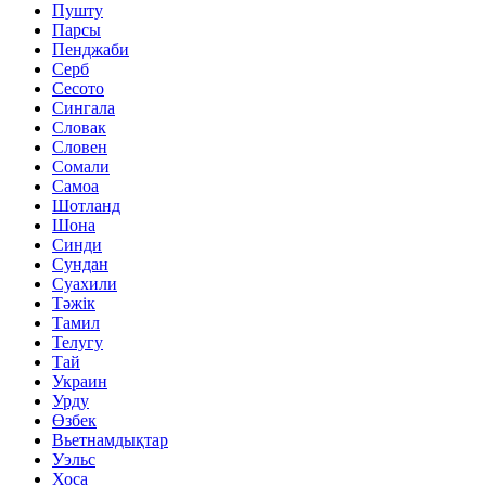
Пушту
Парсы
Пенджаби
Серб
Сесото
Сингала
Словак
Словен
Сомали
Самоа
Шотланд
Шона
Синди
Сундан
Суахили
Тәжік
Тамил
Телугу
Тай
Украин
Урду
Өзбек
Вьетнамдықтар
Уэльс
Хоса