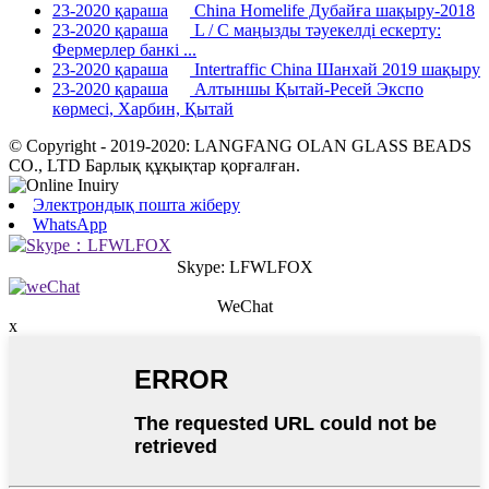
23-2020 қараша
China Homelife Дубайға шақыру-2018
23-2020 қараша
L / C маңызды тәуекелді ескерту:
Фермерлер банкі ...
23-2020 қараша
Intertraffic China Шанхай 2019 шақыру
23-2020 қараша
Алтыншы Қытай-Ресей Экспо
көрмесі, Харбин, Қытай
© Copyright - 2019-2020: LANGFANG OLAN GLASS BEADS
CO., LTD Барлық құқықтар қорғалған.
Электрондық пошта жіберу
WhatsApp
Skype: LFWLFOX
WeChat
x