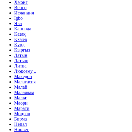
Хмонг
Венгр
Исландия
Igbo
Ява
Каннада
Қазақ
Кхмер
Күрд
Қырғыз
Латын
Латыш
Литва
Люксему ..
Македон
Малагасия
Малай
Малаялам
Мальт
Маори
Марати
Моңғол
Бирма
Непал
Норвег