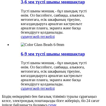
3-6 мм түсті шыны моншақтар
Түсті шыны моншақ - бұл шындық түсті
өнім. Ол бассейнге, саябаққа, альквоға,
метопегаға, есік шкафының тіреуіне,
көгалдандыруға арналған кастрюльге
арналған планға, экранға және басқа
безендіруге қолданылады.
сұрау
егжей-тегжейлі
6-9 мм түсті шыны моншақтар
Түсті шыны моншақ - бұл шындық түсті
өнім. Ол бассейнге, саябаққа, альквоға,
метопегаға, есік шкафының тіреуіне,
көгалдандыруға арналған кастрюльге
арналған планға, экранға және басқа
безендіруге қолданылады.
сұрау
егжей-тегжейлі
Біздің өнімдеріміз бен бағалық тізіміміз туралы сұрағыңыз
келсе, электрондық поштаңызды бізге жіберіңіз, біз 24 сағат
ішінде байланыста боламыз.
сұрау