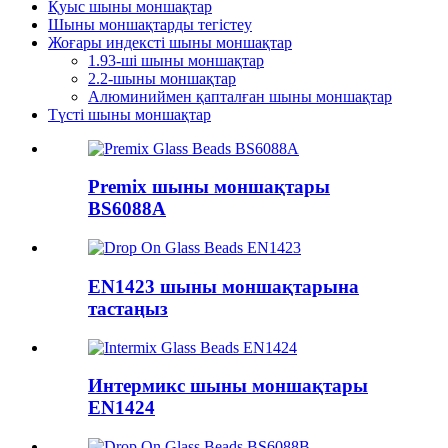
Қуыс шыны моншақтар
Шыны моншақтарды тегістеу
Жоғары индексті шыны моншақтар
1.93-ші шыны моншақтар
2.2-шыны моншақтар
Алюминиймен қапталған шыны моншақтар
Түсті шыны моншақтар
Premix шыны моншақтары
BS6088A
EN1423 шыны моншақтарына
тастаңыз
Интермикс шыны моншақтары
EN1424