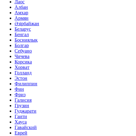
Лаос
Албан
Амхар
Армян
Әзірбайжан
Беларус
Бенгал
Босниялық
Болгар
Себуано
Чичева
Корсика
Хорват
Голланд
Эстон
Филиппин
Фин
Фриз
Галисия
Грузин
Гуджарати
Гаити
Хауса
Гавайский
Еврей