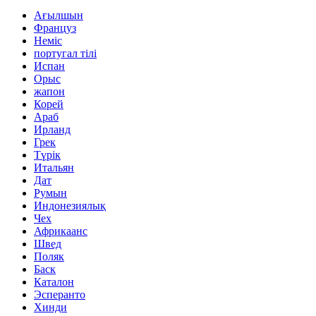
Ағылшын
Француз
Неміс
португал тілі
Испан
Орыс
жапон
Корей
Араб
Ирланд
Грек
Түрік
Итальян
Дат
Румын
Индонезиялық
Чех
Африкаанс
Швед
Поляк
Баск
Каталон
Эсперанто
Хинди