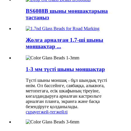
BS6088B шыны моншақтарына
тастаңыз
Жолға арналған 1.7-ші шыны
моншақтар ...
1-3 мм түсті шыны моншақтар
Түсті шыны моншақ - бұл шындық түсті
өнім. Ол бассейнге, саябаққа, альквоға,
метопегаға, есік шкафының тіреуіне,
көгалдандыруға арналған кастрюльге
арналған планға, экранға және басқа
безендіруге қолданылады.
сұрау
егжей-тегжейлі